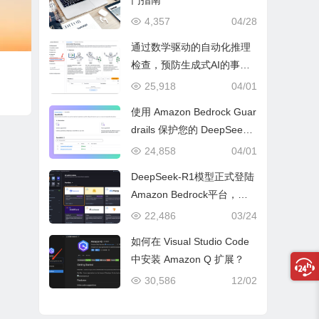
门指南
4,357
04/28
通过数学驱动的自动化推理
检查，预防生成式AI的事实
性错误与幻觉问题
25,918
04/01
使用 Amazon Bedrock Guar
drails 保护您的 DeepSeek
模型部署
24,858
04/01
DeepSeek-R1模型正式登陆
Amazon Bedrock平台，开
启全托管无服务器新纪元
22,486
03/24
如何在 Visual Studio Code
中安装 Amazon Q 扩展？
30,586
12/02