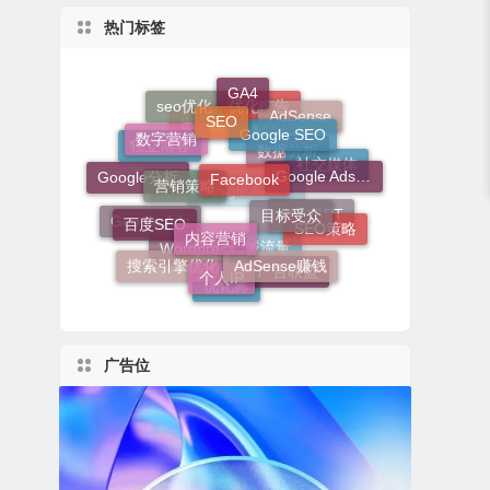
热门标签
GA4
SEO
Google SEO
seo优化
AdSense
数字营销
优化广告
Facebook
营销策略
出海营销
Google Adsense
独立博客
Google分析
社交媒体
目标受众
数据分析
内容营销
百度SEO
Google
SEO策略
Google Analytics
Google Ads
ChatGPT
AdSense赚钱
个人IP
搜索引擎优化
广告联盟
Wordpress
私域流量
优化师
广告位