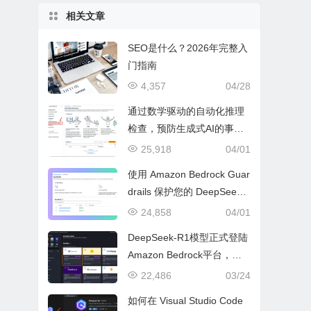
相关文章
SEO是什么？2026年完整入
门指南
4,357
04/28
通过数学驱动的自动化推理
检查，预防生成式AI的事实
性错误与幻觉问题
25,918
04/01
使用 Amazon Bedrock Guar
drails 保护您的 DeepSeek
模型部署
24,858
04/01
DeepSeek-R1模型正式登陆
Amazon Bedrock平台，开
启全托管无服务器新纪元
22,486
03/24
如何在 Visual Studio Code