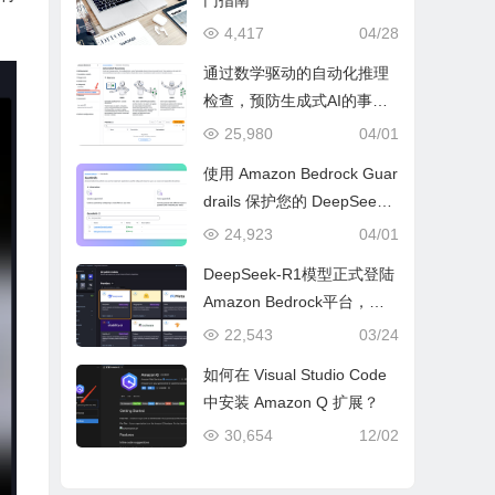
门指南
4,417
04/28
通过数学驱动的自动化推理
检查，预防生成式AI的事实
性错误与幻觉问题
25,980
04/01
使用 Amazon Bedrock Guar
drails 保护您的 DeepSeek
模型部署
24,923
04/01
DeepSeek-R1模型正式登陆
Amazon Bedrock平台，开
启全托管无服务器新纪元
22,543
03/24
如何在 Visual Studio Code
中安装 Amazon Q 扩展？
30,654
12/02