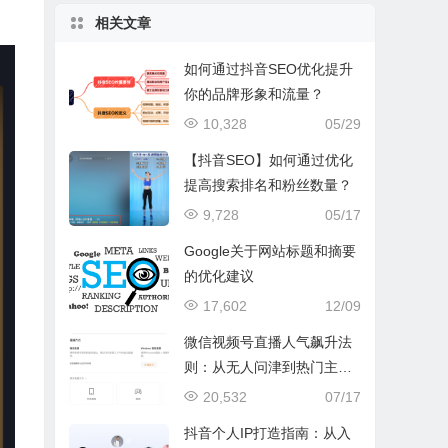
。
相关文章
如何通过抖音SEO优化提升
你的品牌形象和流量？
10,328
05/29
【抖音SEO】如何通过优化
提高搜索排名和粉丝数量？
9,728
05/17
Google关于网站标题和摘要
的优化建议
17,602
12/09
微信视频号直播人气飙升法
则：从无人问津到热门主播
的蜕变之路！
20,532
07/17
抖音个人IP打造指南：从入