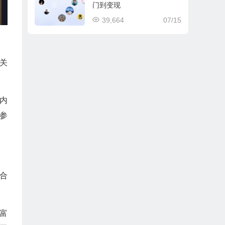
门到变现
39,664
07/15
关
内
参
合
富