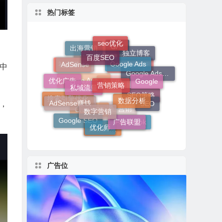
热门标签
百度SEO
Google Ads
seo优化
营销策略
AdSense
出海营销
独立博客
私域流量
中
Google
GA4
数据分析
数字营销
优化广告
Wordpress
社交媒体
Google Adsense
AdSense赚钱
Google分析
SEO
广告联盟
，
优化师
搜索引擎优化
Google Analytics
SEO策略
Google SEO
个人IP
Facebook
目标受众
ChatGPT
内容营销
广告位