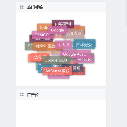
热门标签
内容营销
Google
私域流量
出海营销
SEO
ChatGPT
Google Ads
个人IP
搜索引擎优化
营销策略
目标受众
Facebook
百度SEO
SEO策略
Google Adsense
优化广告
Google SEO
优化师
AdSense
seo优化
Wordpress
社交媒体
Google分析
数字营销
AdSense赚钱
GA4
Google Analytics
数据分析
独立博客
广告联盟
广告位