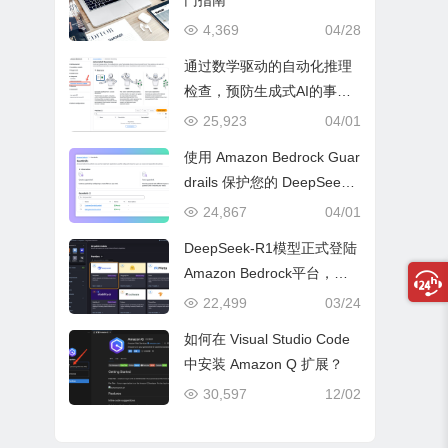
门指南
4,369
04/28
通过数学驱动的自动化推理
检查，预防生成式AI的事实
性错误与幻觉问题
25,923
04/01
使用 Amazon Bedrock Guar
drails 保护您的 DeepSeek
模型部署
24,867
04/01
DeepSeek-R1模型正式登陆
Amazon Bedrock平台，开
启全托管无服务器新纪元
22,499
03/24
如何在 Visual Studio Code
中安装 Amazon Q 扩展？
30,597
12/02