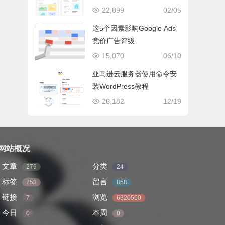
策略！
22,899
02/05
这5个因素影响Google Ads
竞价广告评级
15,070
06/10
亚马逊云服务器使用命令安
装WordPress教程
26,182
12/19
网站概况
文章
分类
279
24
标签
留言
753
858
链接
浏览
7
6320560
今日
本周
0
0