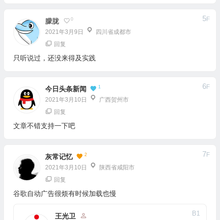
5
F
0
朦胧
2021年3月9日
四川省成都市
回复
只听说过，还没来得及实践
6
F
1
今日头条新闻
2021年3月10日
广西贺州市
回复
文章不错支持一下吧
7
F
2
灰常记忆
2021年3月10日
陕西省咸阳市
回复
谷歌自动广告很烦有时候加载也慢
B
1
王光卫