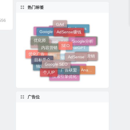
热门标签
556
GA4
AdSense赚钱
Google Adsense
Wordpress
Facebook
Google
Google分析
SEO
优化师
社交媒体
内容营销
SEO策略
seo优化
AdSense
Google Ads
出海营销
优化广告
目标受众
ChatGPT
Google SEO
数字营销
数据分析
广告联盟
营销策略
Google Analytics
独立博客
个人IP
私域流量
搜索引擎优化
百度SEO
广告位