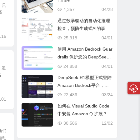
门指南
，只
4,357
04/28
高
通过数学驱动的自动化推理
检查，预防生成式AI的事实
116
性错误与幻觉问题
25,918
04/01
使用 Amazon Bedrock Guar
drails 保护您的 DeepSeek
模型部署
24,858
04/01
。虽
当
DeepSeek-R1模型正式登陆
Amazon Bedrock平台，开
启全托管无服务器新纪元
22,486
03/24
101
如何在 Visual Studio Code
中安装 Amazon Q 扩展？
30,586
12/02
他们
自动