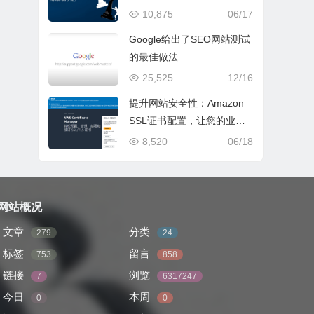
10,875
06/17
Google给出了SEO网站测试
的最佳做法
25,525
12/16
提升网站安全性：Amazon
SSL证书配置，让您的业务
更安心”
8,520
06/18
网站概况
文章
分类
279
24
标签
留言
753
858
链接
浏览
7
6317247
今日
本周
0
0