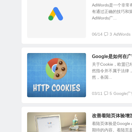
AdWords是一个
有通过正确的技巧和策
AdWords广...
06/14
3
AdWords
Google是如何在
关于Cookie，欧盟已
然指令并不属于法律
然，各国...
03/11
5
Google
改善着陆页体验增
着陆页体验是Goog
期待的内容。着陆页是