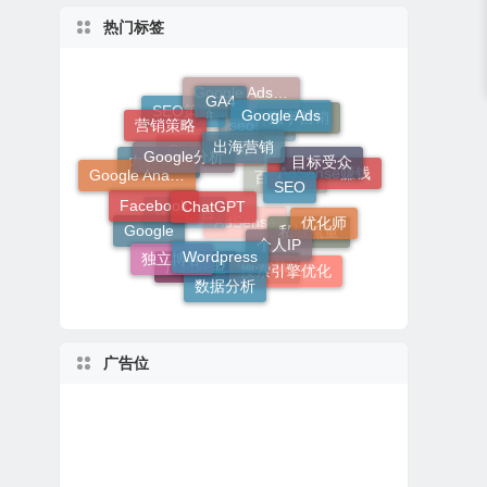
热门标签
GA4
Google Adsense
Google Ads
营销策略
出海营销
SEO策略
数字营销
Google分析
目标受众
seo优化
SEO
ChatGPT
Google Analytics
Google SEO
内容营销
AdSense赚钱
Facebook
百度SEO
优化师
个人IP
Wordpress
Google
优化广告
私域流量
独立博客
AdSense
搜索引擎优化
数据分析
广告联盟
社交媒体
广告位