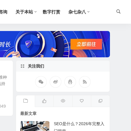
O咨询
关于本站
数字打赏
杂七杂八
关注我们
准种
品持
049
最新文章
SEO是什么？2026年完整入