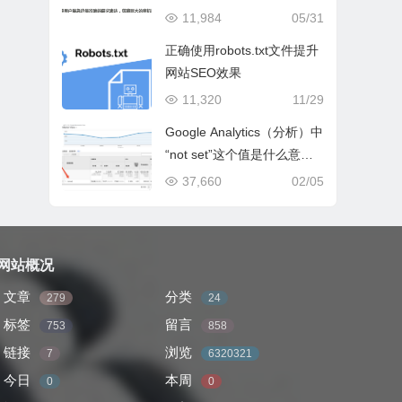
11,984
05/31
正确使用robots.txt文件提升
网站SEO效果
11,320
11/29
Google Analytics（分析）中
“not set”这个值是什么意
思？
37,660
02/05
网站概况
文章
分类
279
24
标签
留言
753
858
链接
浏览
7
6320321
今日
本周
0
0