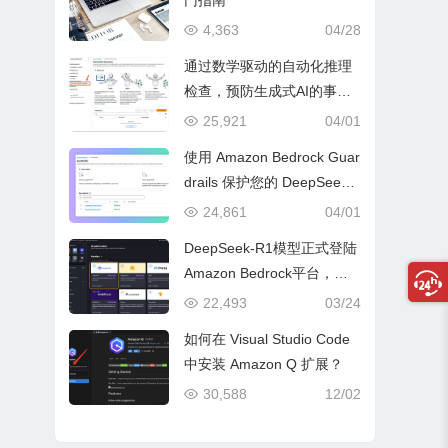
门指南
4,363
04/28
通过数学驱动的自动化推理
检查，预防生成式AI的事实
性错误与幻觉问题
25,921
04/01
使用 Amazon Bedrock Guar
drails 保护您的 DeepSeek
模型部署
24,861
04/01
DeepSeek-R1模型正式登陆
Amazon Bedrock平台，开
启全托管无服务器新纪元
22,493
03/24
如何在 Visual Studio Code
中安装 Amazon Q 扩展？
30,588
12/02