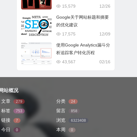
15,579
12/26
Google关于网站标题和摘要
的优化建议
17,575
12/09
使用Google Analytics漏斗分
析追踪客户转化历程
43,567
02/16
网站概况
文章
分类
279
24
标签
留言
753
858
链接
浏览
7
6323408
今日
本周
0
0