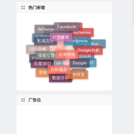
热门标签
Facebook
AdSense赚钱
社交媒体
优化广告
AdSense
Wordpress
私域流量
Google Ads
数字营销
内容营销
出海营销
Google Analytics
Google分析
搜索引擎优化
SEO策略
Google SEO
Google
独立博客
百度SEO
优化师
目标受众
ChatGPT
SEO
Google Adsense
个人IP
广告联盟
营销策略
数据分析
GA4
seo优化
广告位