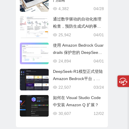
门指南
4,382
04/28
通过数学驱动的自动化推理
检查，预防生成式AI的事实
性错误与幻觉问题
25,942
04/01
使用 Amazon Bedrock Guar
drails 保护您的 DeepSeek
模型部署
24,894
04/01
DeepSeek-R1模型正式登陆
Amazon Bedrock平台，开
启全托管无服务器新纪元
22,507
03/24
如何在 Visual Studio Code
中安装 Amazon Q 扩展？
30,607
12/02