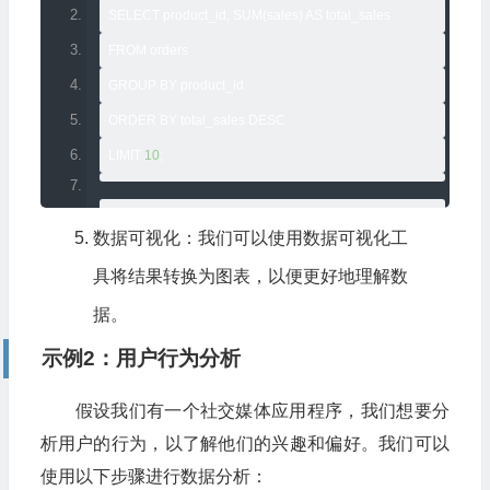
SELECT product_id
,
 SUM
(
sales
)
 AS total_sales
FROM orders
GROUP BY product_id
ORDER BY total_sales DESC
LIMIT 
10
;
--
按地区分组，并计算每个地区的销售额
数据可视化：我们可以使用数据可视化工
SELECT region
,
 SUM
(
sales
)
 AS total_sales
具将结果转换为图表，以便更好地理解数
FROM orders o
据。
JOIN customers c ON o
.
customer_id 
=
 c
.
customer_id
示例2：用户行为分析
JOIN regions r ON c
.
region_id 
=
 r
.
region_id
GROUP BY region
假设我们有一个社交媒体应用程序，我们想要分
ORDER BY total_sales DESC
析用户的行为，以了解他们的兴趣和偏好。我们可以
LIMIT 
10
;
使用以下步骤进行数据分析：