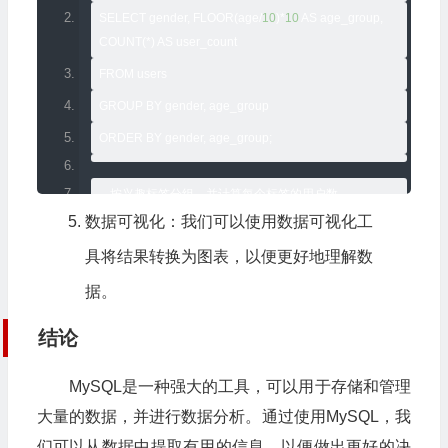
SELECT gender
,
 FLOOR
(
age
/
10
)*
10
 AS age_group
,
COUNT
(*)
 AS user_count
FROM users
GROUP BY gender
,
 age_group
ORDER BY gender
,
 age_group
;
--
按兴趣标签分组，并计算每个标签的用户数
数据可视化：我们可以使用数据可视化工
SELECT tag
,
 COUNT
(*)
 AS user_count
具将结果转换为图表，以便更好地理解数
FROM users u
据。
JOIN user_tags ut ON u
.
user_id 
=
 ut
.
user_id
JOIN tags t ON ut
.
tag_id 
=
 t
.
tag_id
结论
GROUP BY tag
MySQL是一种强大的工具，可以用于存储和管理
ORDER BY user_count DESC
大量的数据，并进行数据分析。通过使用MySQL，我
LIMIT 
10
;
们可以从数据中提取有用的信息，以便做出更好的决