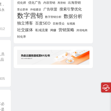
优化广告
出海营销
优化师
内容营销
再营销
嘿，
搜索引擎优化
广告联盟
1永
受众群体
外链建设
数字营销
数据分析
数字营销分析
独立博客
百度SEO
目标受众
短视频
012
社交媒体
营销策略
私域流量
网赚
跨境电商
转化率
人员
数品
405
不必
务是