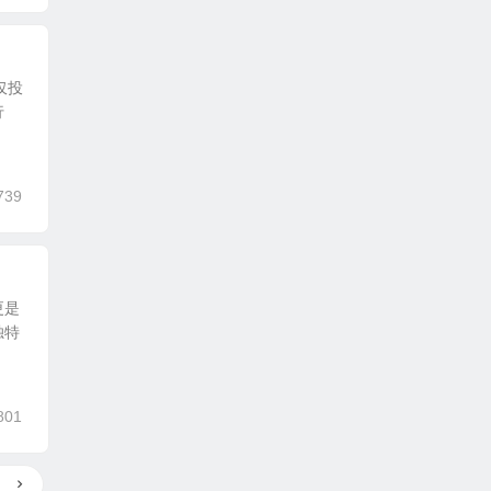
仅投
行
739
更是
独特
801