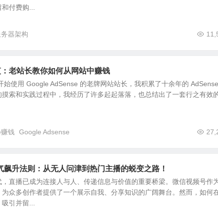
付费购...
服务器架构
11,
利秘笈：老站长教你如何从网站中赚钱
始使用 Google AdSense 的老牌网站站长，我积累了十余年的 AdSense
的摸索和实践过程中，我经历了许多起起落落，也总结出了一套行之有效
se赚钱
Google Adsense
27,
气飙升法则：从无人问津到热门主播的蜕变之路！
代，直播已成为连接人与人、传递信息与价值的重要桥梁。微信视频号作
，为众多创作者提供了一个展示自我、分享知识的广阔舞台。然而，如何
引并留...