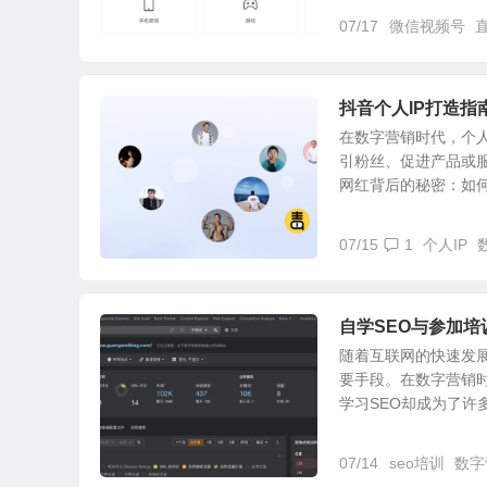
07/17
微信视频号
抖音个人IP打造指
在数字营销时代，个
引粉丝、促进产品或
网红背后的秘密：如何打
07/15
1
个人IP
自学SEO与参加培
随着互联网的快速发
要手段。在数字营销
学习SEO却成为了许多人
07/14
seo培训
数字