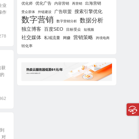
优化广告
出海营销
优化师
内容营销
再营销
企业
搜索引擎优化
广告联盟
操作
受众群体
外链建设
数字营销
数据分析
数字营销分析
独立博客
百度SEO
目标受众
短视频
278
社交媒体
营销策略
私域流量
网赚
跨境电商
转化率
速获
你的
362
问到
。对