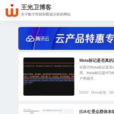
王光卫博客
关于数字营销和数据分析的网站
Meta标记是否真
在探讨Meta标记是
用。Meta标记是H
户界面并...
03/03
Meta标签
SE
[GA4] 受众群体未填