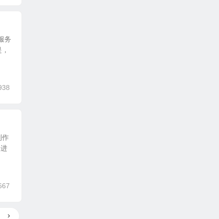
云服务
是，
938
制作
列进
667