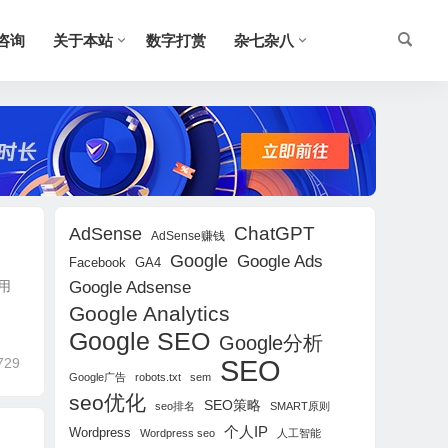
O咨询
关于本站
数字打赏
杂七杂八
ChatGPT
AdSense
AdSense赚钱
Google
Google Ads
Facebook
GA4
用
Google Adsense
Google Analytics
Google SEO
Google分析
SEO
729
Google广告
robots.txt
sem
seo优化
SEO策略
seo排名
SMART原则
个人IP
Wordpress
Wordpress seo
人工智能