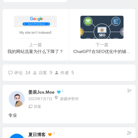
上一篇
下一篇
我的网站流量为什么下降了？
ChatGPT在SEO优化中的辅助示例
14
9
5
评论
访客
作者
1
F
1
姜辰Jcs.Moe
2023年7月7日
新疆伊犁州
回复
专业
2
F
2
夏日博客